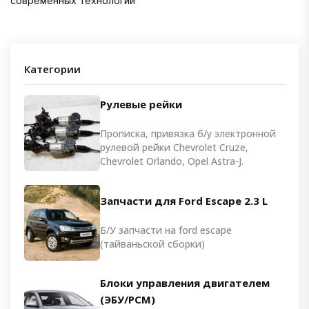
современных технологий
Категории
Рулевые рейки
Прописка, привязка б/у электронной
рулевой рейки Chevrolet Cruze,
Chevrolet Orlando, Opel Astra-J.
Запчасти для Ford Escape 2.3 L
Б/У запчасти на ford escape
(тайваньской сборки)
Блоки управления двигателем
(ЭБУ/PCM)