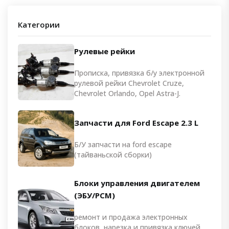
Категории
Рулевые рейки
Прописка, привязка б/у электронной
рулевой рейки Chevrolet Cruze,
Chevrolet Orlando, Opel Astra-J.
Запчасти для Ford Escape 2.3 L
Б/У запчасти на ford escape
(тайваньской сборки)
Блоки управления двигателем
(ЭБУ/PCM)
ремонт и продажа электронных
блоков, нарезка и привязка ключей,