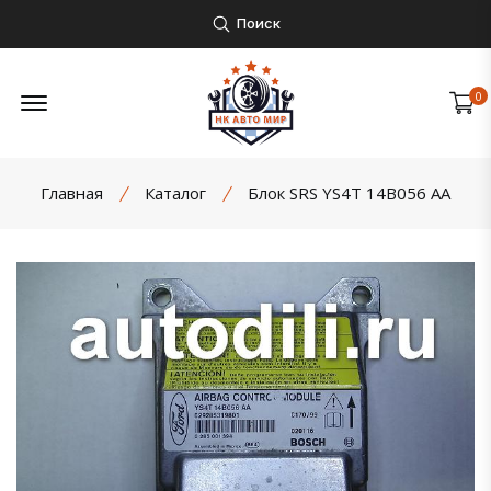
Поиск
Открыть боковое меню
0
Главная
Каталог
Блок SRS YS4T 14B056 AA