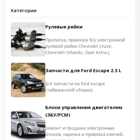
Категории
Рулевые рейки
Прописка, привязка б/у электронной
рулевой рейки Chevrolet Cruze,
Chevrolet Orlando, Opel Astra-J.
Запчасти для Ford Escape 2.3 L
Б/У запчасти на ford escape
(тайваньской сборки)
Блоки управления двигателем
(ЭБУ/PCM)
ремонт и продажа электронных
блоков, нарезка и привязка ключей,