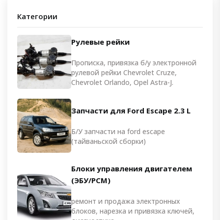
Категории
Рулевые рейки
Прописка, привязка б/у электронной
рулевой рейки Chevrolet Cruze,
Chevrolet Orlando, Opel Astra-J.
Запчасти для Ford Escape 2.3 L
Б/У запчасти на ford escape
(тайваньской сборки)
Блоки управления двигателем
(ЭБУ/PCM)
ремонт и продажа электронных
блоков, нарезка и привязка ключей,