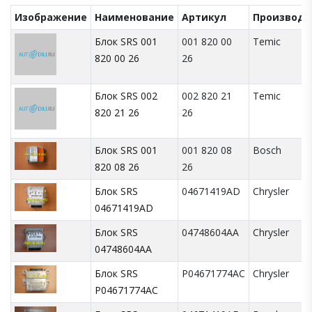
Изображение
Наименование
Артикул
Производи
Блок SRS 001
001 820 00
Temic
820 00 26
26
Блок SRS 002
002 820 21
Temic
820 21 26
26
Блок SRS 001
001 820 08
Bosch
820 08 26
26
Блок SRS
04671419AD
Chrysler
04671419AD
Блок SRS
04748604AA
Chrysler
04748604AA
Блок SRS
P04671774AC
Chrysler
P04671774AC